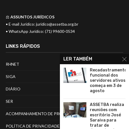
⚖️
ASSUNTOS JURÍDICOS
• E-mail Jurídico:
juridico@assetba.org.br
• WhatsApp Jurídico: (71) 99600-0534
LINKS RÁPIDOS
LER TAMBÉM
RHNET
Recadastramento
funcional dos
SIGA
servidores ativos
começa em 3 de
DIÁRIO
agosto
SER
ASSETBA realiza
reuniões com
ACOMPANHAMENTO DE PROCESSOS
escritório José
Saraiva para
tratar de
POLÍTICA DE PRIVACIDADE