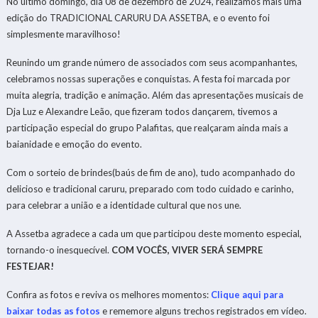
No último domingo, dia 08 de dezembro de 2024, realizamos mais uma
edição do TRADICIONAL CARURU DA ASSETBA, e o evento foi
simplesmente maravilhoso!
Reunindo um grande número de associados com seus acompanhantes,
celebramos nossas superações e conquistas. A festa foi marcada por
muita alegria, tradição e animação. Além das apresentações musicais de
Dja Luz e Alexandre Leão, que fizeram todos dançarem, tivemos a
participação especial do grupo Palafitas, que realçaram ainda mais a
baianidade e emoção do evento.
Com o sorteio de brindes(baús de fim de ano), tudo acompanhado do
delicioso e tradicional caruru, preparado com todo cuidado e carinho,
para celebrar a união e a identidade cultural que nos une.
A Assetba agradece a cada um que participou deste momento especial,
tornando-o inesquecível.
COM VOCÊS, VIVER SERÁ SEMPRE
FESTEJAR!
Confira as fotos e reviva os melhores momentos:
Clique aqui para
baixar todas as fotos
e rememore alguns trechos registrados em vídeo.