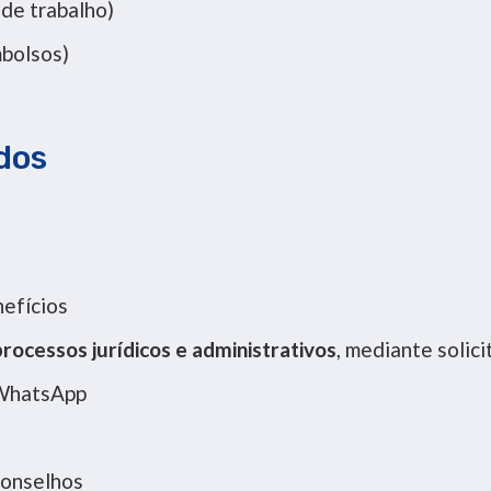
 de trabalho)
mbolsos)
dos
nefícios
processos jurídicos e administrativos
, mediante solic
 WhatsApp
conselhos