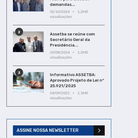
demandas...
02/10/2024
1,2Mil
vizualizações
2
Assetba se reúne com
Secretário Geral da
Presidência...
30/08/2024
1,2Mil
vizualizações
3
Informativo ASSETBA:
Novo Edital de Precatórios
Prova de vida poderá 
Aprovado Projeto de Lei nº
exige nova habilitação para
digital para aposentad
25.921/2025
recebimento mediante...
pensionistas estadu
04/09/2025
1,1Mil
31/01/2026
10/03/2022
vizualizações
ASSINE NOSSA NEWSLETTER