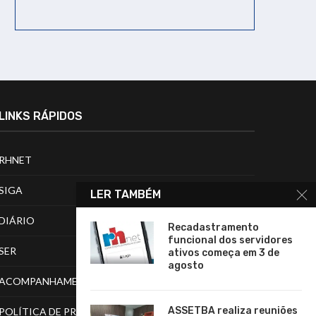
LINKS RÁPIDOS
RHNET
SIGA
LER TAMBÉM
DIÁRIO
Recadastramento
funcional dos servidores
SER
ativos começa em 3 de
agosto
ACOMPANHAMENTO DE PROCESSOS
ASSETBA realiza reuniões
POLÍTICA DE PRIVACIDADE