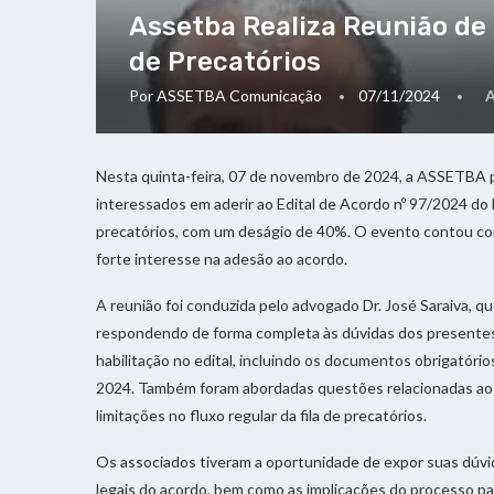
Assetba Realiza Reunião de
de Precatórios
Por
ASSETBA Comunicação
07/11/2024
Nesta quinta-feira, 07 de novembro de 2024, a ASSETBA 
interessados em aderir ao Edital de Acordo nº 97/2024 do
precatórios, com um deságio de 40%. O evento contou co
forte interesse na adesão ao acordo.
A reunião foi conduzida pelo advogado Dr. José Saraiva, 
respondendo de forma completa às dúvidas dos presentes.
habilitação no edital, incluindo os documentos obrigatór
2024. Também foram abordadas questões relacionadas ao 
limitações no fluxo regular da fila de precatórios.
Os associados tiveram a oportunidade de expor suas dúvid
legais do acordo, bem como as implicações do processo p