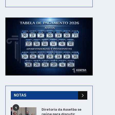
NOTAS
1
Diretoria da Assetba se
reúne para discutir