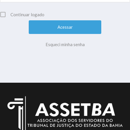
Continuar logado
Esqueci minha senha