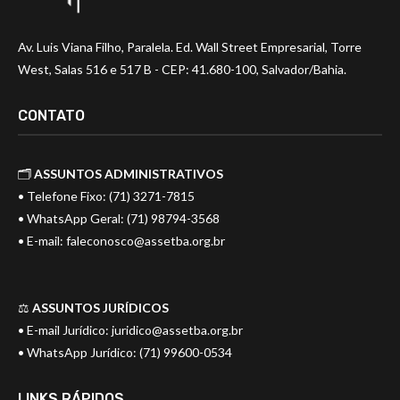
Av. Luis Viana Filho, Paralela. Ed. Wall Street Empresarial, Torre
West, Salas 516 e 517 B - CEP: 41.680-100, Salvador/Bahia.
CONTATO
🗂️
ASSUNTOS ADMINISTRATIVOS
• Telefone Fixo: (71) 3271-7815
• WhatsApp Geral: (71) 98794-3568
• E-mail:
faleconosco@assetba.org.br
⚖️
ASSUNTOS JURÍDICOS
• E-mail Jurídico:
juridico@assetba.org.br
• WhatsApp Jurídico: (71) 99600-0534
LINKS RÁPIDOS