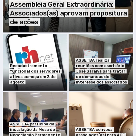
Assembleia Geral Extraordinária:
Associados(as) aprovam propositura
de ações
ASSETBA realiza
Recadastramento
reuniões com escritório
funcional dos servidores
José Saraiva para tratar
ativos começa em 3 de
de demandas de
agosto
interesse dos associados
ASSETBA participa da
instalação da Mesa de
ASSETBA convoca
Negociação Permanente
associados(as) para AGE