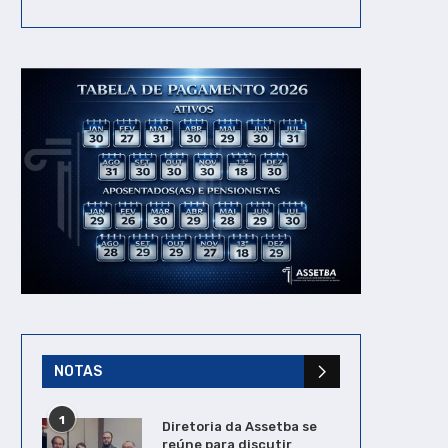
ASSETBA amplia prazo para
ASSETBA participa 
formação de novos grupos
instalação da Mesa 
em ações...
Negociação Permane
do...
31/03/2026
27/07/2026
NOTAS
1
Diretoria da Assetba se
reúne para discutir