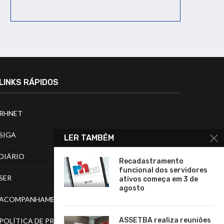
LINKS RÁPIDOS
RHNET
SIGA
LER TAMBÉM
DIÁRIO
Recadastramento
funcional dos servidores
SER
ativos começa em 3 de
agosto
ACOMPANHAMENTO DE PROCESSOS
ASSETBA realiza reuniões
POLÍTICA DE PRIVACIDADE