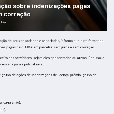
ação sobre indenizações pagas
m correção
A+
A-
zação de seus associados e associadas, informa que está formando
ações pagas pelo TJBA em parcelas, sem juros e sem correção.
iro aos servidores, sejam eles aposentados ou ativos. Por isso, a
ssária para a judicialização.
 grupo de ações de indenizações de licença-prêmio, grupo de
cença-prêmio).
es).