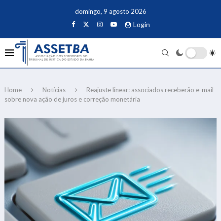
domingo, 9 agosto 2026
Login
Home
Notícias
Reajuste linear: associados receberão e-mail
sobre nova ação de juros e correção monetária