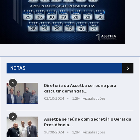
NOTAS
1
Diretoria da Assetba se reúne para
discutir demandas...
02/10/2024
1,2Mil vizualizações
2
Assetba se reúne com Secretário Geral da
Presidência...
30/08/2024
1,2Mil vizualizações