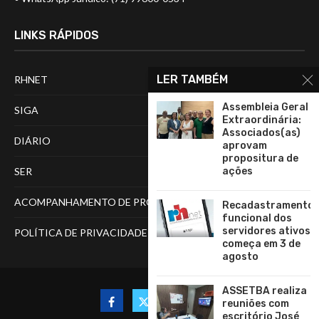
LINKS RÁPIDOS
LER TAMBÉM
RHNET
Assembleia Geral
SIGA
Extraordinária:
Associados(as)
DIÁRIO
aprovam
propositura de
ações
SER
ACOMPANHAMENTO DE PROCESSOS
Recadastramento
funcional dos
servidores ativos
POLÍTICA DE PRIVACIDADE
começa em 3 de
agosto
ASSETBA realiza
reuniões com
escritório José