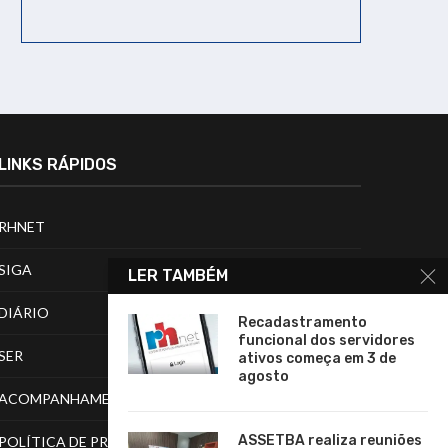
LINKS RÁPIDOS
RHNET
SIGA
LER TAMBÉM
DIÁRIO
Recadastramento
funcional dos servidores
SER
ativos começa em 3 de
agosto
ACOMPANHAMENTO DE PROCESSOS
ASSETBA realiza reuniões
POLÍTICA DE PRIVACIDADE