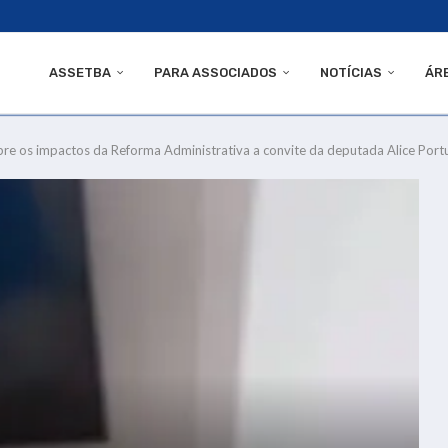
ASSETBA
PARA ASSOCIADOS
NOTÍCIAS
ÁR
re os impactos da Reforma Administrativa a convite da deputada Alice Port