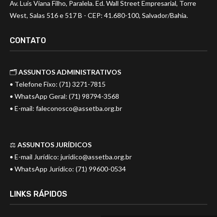
Av. Luis Viana Filho, Paralela. Ed. Wall Street Empresarial, Torre
West, Salas 516 e 517 B - CEP: 41.680-100, Salvador/Bahia.
CONTATO
🗂️
ASSUNTOS ADMINISTRATIVOS
• Telefone Fixo: (71) 3271-7815
• WhatsApp Geral: (71) 98794-3568
• E-mail:
faleconosco@assetba.org.br
⚖️
ASSUNTOS JURÍDICOS
• E-mail Jurídico:
juridico@assetba.org.br
• WhatsApp Jurídico: (71) 99600-0534
LINKS RÁPIDOS