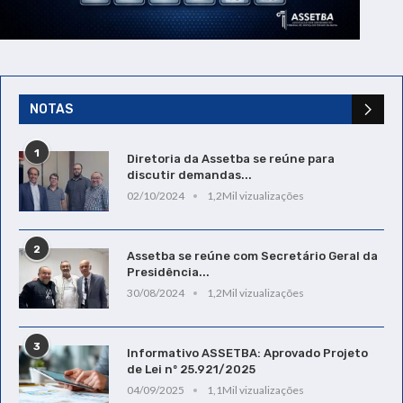
NOTAS
1
Diretoria da Assetba se reúne para
discutir demandas...
02/10/2024
1,2Mil vizualizações
2
Assetba se reúne com Secretário Geral da
Presidência...
30/08/2024
1,2Mil vizualizações
3
Informativo ASSETBA: Aprovado Projeto
de Lei nº 25.921/2025
04/09/2025
1,1Mil vizualizações