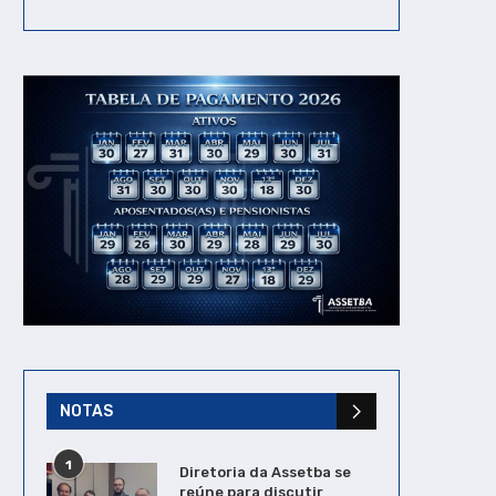
NOTAS
1
Diretoria da Assetba se
reúne para discutir