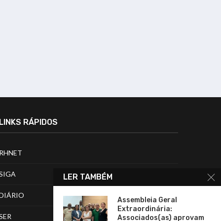
LINKS RÁPIDOS
RHNET
SIGA
LER TAMBÉM
DIÁRIO
Assembleia Geral
Extraordinária:
SER
Associados(as) aprovam