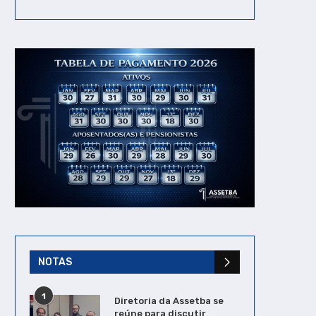
NOTAS
1
Diretoria da Assetba se
reúne para discutir