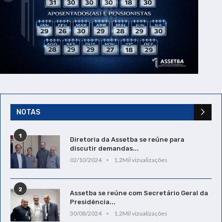
NOTAS
1
Diretoria da Assetba se reúne para
discutir demandas...
02/10/2024
1,2Mil vizualizações
2
Assetba se reúne com Secretário Geral da
Presidência...
30/08/2024
1,2Mil vizualizações