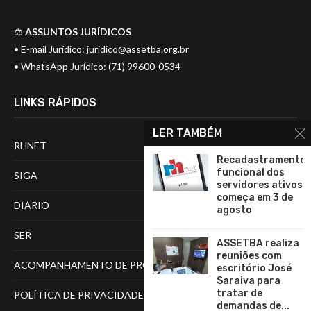
⚖️
ASSUNTOS JURÍDICOS
• E-mail Jurídico:
juridico@assetba.org.br
• WhatsApp Jurídico: (71) 99600-0534
LINKS RÁPIDOS
LER TAMBÉM
RHNET
Recadastramento
funcional dos
SIGA
servidores ativos
começa em 3 de
DIÁRIO
agosto
SER
ASSETBA realiza
reuniões com
ACOMPANHAMENTO DE PROCESSOS
escritório José
Saraiva para
tratar de
POLÍTICA DE PRIVACIDADE
demandas de...