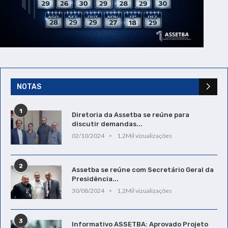
NOTAS
1
Diretoria da Assetba se reúne para
discutir demandas...
02/10/2024
1,2Mil vizualizações
2
Assetba se reúne com Secretário Geral da
Presidência...
30/08/2024
1,2Mil vizualizações
3
Informativo ASSETBA: Aprovado Projeto