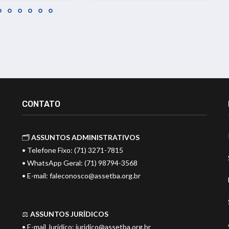
CONTATO
🗂️
ASSUNTOS ADMINISTRATIVOS
• Telefone Fixo: (71) 3271-7815
• WhatsApp Geral: (71) 98794-3568
• E-mail:
faleconosco@assetba.org.br
⚖️
ASSUNTOS JURÍDICOS
• E-mail Jurídico:
juridico@assetba.org.br