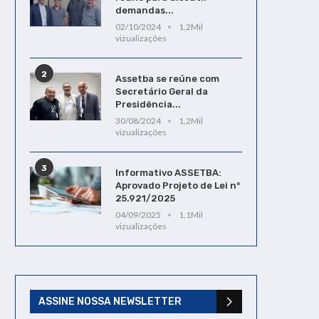
demandas...
02/10/2024
1,2Mil
vizualizações
2
Assetba se reúne com
Secretário Geral da
Presidência...
30/08/2024
1,2Mil
vizualizações
3
Informativo ASSETBA:
Aprovado Projeto de Lei nº
25.921/2025
04/09/2025
1,1Mil
vizualizações
Nova oportunidade para
Auxílio-Saúde para Inat
ingressar com ação
Saiba Como Solicita
referente ao fundo
05/08/2024
PIS/PASEP
ASSINE NOSSA NEWSLETTER
23/02/2022