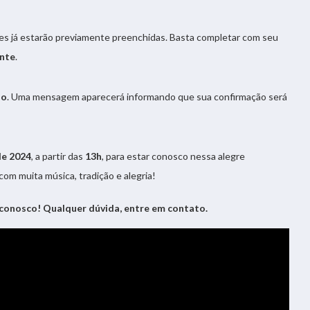
ções já estarão previamente preenchidas. Basta completar com seu
nte
.
ão
. Uma mensagem aparecerá informando que sua confirmação será
de 2024
, a partir das
13h
, para estar conosco nessa alegre
com muita música, tradição e alegria!
conosco! Qualquer dúvida, entre em contato.