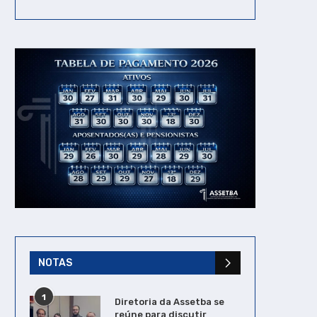
NOTAS
1
Diretoria da Assetba se
reúne para discutir