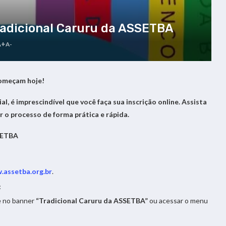
Tradicional Caruru da ASSETBA
A+
A-
começam hoje!
l, é imprescindível que você faça sua inscrição online. Assista
r o processo de forma prática e rápida.
SSETBA
.assetba.org.br
.
:
te no banner
“Tradicional Caruru da ASSETBA”
ou acessar o menu