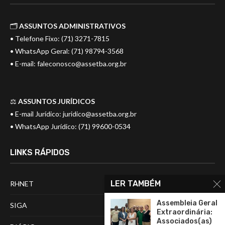
🗂️
ASSUNTOS ADMINISTRATIVOS
• Telefone Fixo: (71) 3271-7815
• WhatsApp Geral: (71) 98794-3568
• E-mail:
faleconosco@assetba.org.br
⚖️
ASSUNTOS JURÍDICOS
• E-mail Jurídico:
juridico@assetba.org.br
• WhatsApp Jurídico: (71) 99600-0534
LINKS RÁPIDOS
LER TAMBÉM
RHNET
Assembleia Geral
SIGA
Extraordinária:
Associados(as)