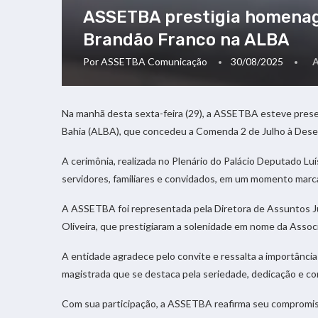
ASSETBA prestigia homena
Brandão Franco na ALBA
Por
ASSETBA Comunicação
30/08/2025
Na manhã desta sexta-feira (29), a ASSETBA esteve presen
Bahia (ALBA), que concedeu a Comenda 2 de Julho à Dese
A cerimônia, realizada no Plenário do Palácio Deputado Lu
servidores, familiares e convidados, em um momento mar
A ASSETBA foi representada pela Diretora de Assuntos Jurí
Oliveira, que prestigiaram a solenidade em nome da Assoc
A entidade agradece pelo convite e ressalta a importânc
magistrada que se destaca pela seriedade, dedicação e con
Com sua participação, a ASSETBA reafirma seu compromisso