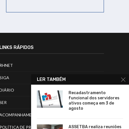
LINKS RÁPIDOS
RHNET
SIGA
LER TAMBÉM
DIÁRIO
Recadastramento
funcional dos servidores
SER
ativos começa em 3 de
agosto
ACOMPANHAMENTO DE PROCESSOS
ASSETBA realiza reuniões
POLÍTICA DE PRIVACIDADE