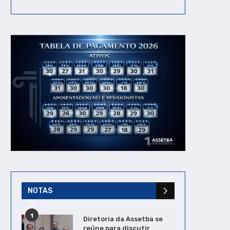
Tempo suspenso na
IPTU 2023 – Impugna
pandemia pode voltar a
eletrônica está dispon
contar: Senado aprova...
06/01/2023
19/12/2025
NOTAS
1
Diretoria da Assetba se
reúne para discutir