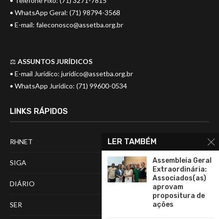
• Telefone Fixo: (71) 3271-7815
• WhatsApp Geral: (71) 98794-3568
• E-mail:
faleconosco@assetba.org.br
⚖️
ASSUNTOS JURÍDICOS
• E-mail Jurídico:
juridico@assetba.org.br
• WhatsApp Jurídico: (71) 99600-0534
LINKS RÁPIDOS
LER TAMBÉM
RHNET
Assembleia Geral
SIGA
Extraordinária:
Associados(as)
DIÁRIO
aprovam
propositura de
ações
SER