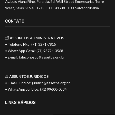
Av. Luis Viana Filho, Paralela. Ed. Wall Street Empresarial, Torre
West, Salas 516 e 517 B - CEP: 41.680-100, Salvador/Bahia.
CONTATO
🗂️
ASSUNTOS ADMINISTRATIVOS
• Telefone Fixo: (71) 3271-7815
• WhatsApp Geral: (71) 98794-3568
• E-mail:
faleconosco@assetba.org.br
⚖️
ASSUNTOS JURÍDICOS
• E-mail Jurídico:
juridico@assetba.org.br
• WhatsApp Jurídico: (71) 99600-0534
LINKS RÁPIDOS