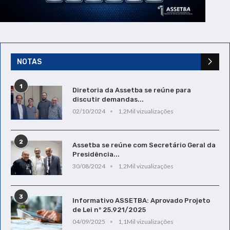
NOTAS
1
Diretoria da Assetba se reúne para
discutir demandas...
02/10/2024
1,2Mil vizualizações
2
Assetba se reúne com Secretário Geral da
Presidência...
30/08/2024
1,2Mil vizualizações
3
Informativo ASSETBA: Aprovado Projeto
de Lei nº 25.921/2025
04/09/2025
1,1Mil vizualizações