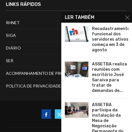
LINKS RÁPIDOS
LER TAMBÉM
RHNET
Recadastramento
funcional dos
SIGA
servidores ativos
começa em 3 de
DIÁRIO
agosto
SER
ASSETBA realiza
reuniões com
ACOMPANHAMENTO DE PROCESSOS
escritório José
Saraiva para
tratar de
POLÍTICA DE PRIVACIDADE
demandas de...
ASSETBA
participa da
instalação da
Mesa de
Negociação
Permanente do