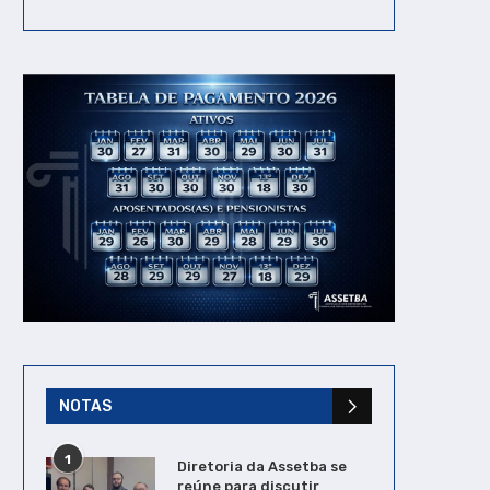
NOTAS
1
Diretoria da Assetba se
reúne para discutir