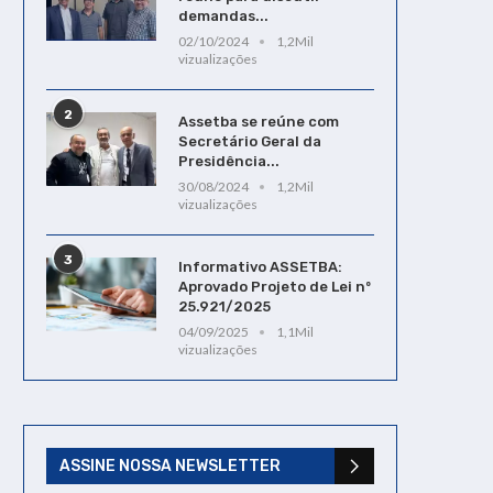
demandas...
02/10/2024
1,2Mil
vizualizações
2
Assetba se reúne com
Tutorial da ASSETBA: Passo
Sistema de Eleição On-
Secretário Geral da
a passo para uma votação
da ASSETBA é Apresen
Presidência...
segura...
às Chapas...
30/08/2024
1,2Mil
vizualizações
24/04/2023
22/03/2025
3
Informativo ASSETBA:
Aprovado Projeto de Lei nº
25.921/2025
04/09/2025
1,1Mil
vizualizações
ASSINE NOSSA NEWSLETTER