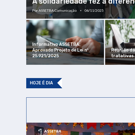
A solidariedade fez a difere
Por
ASSETBA Comunicação
06/11/2025
Informativo ASSETBA:
Aprovado Projeto de Lei nº
Reunião dá 
25.921/2025
tratativas
HOJE É DIA