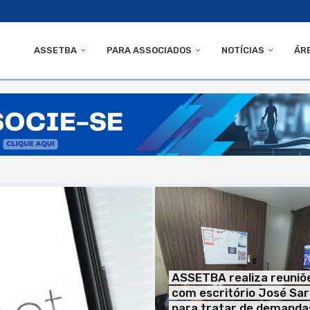
ASSETBA
PARA ASSOCIADOS
NOTÍCIAS
ÁR
ASSETBA realiza reuniõ
com escritório José Sar
para tratar de demanda