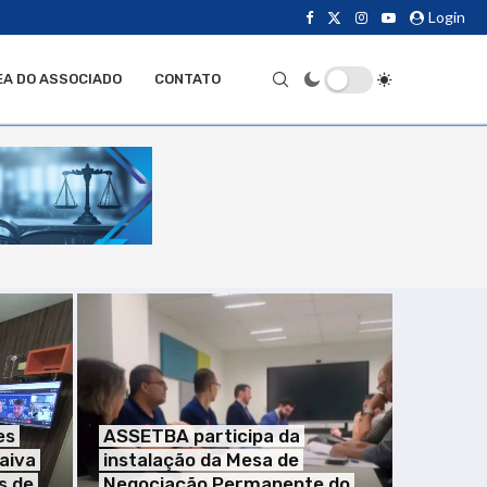
Login
EA DO ASSOCIADO
CONTATO
es
ASSETBA participa da
aiva
instalação da Mesa de
s de
Negociação Permanente do