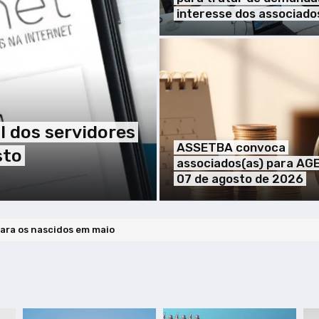
interesse dos associado
 dos servidores
ASSETBA convoca
sto
associados(as) para AG
07 de agosto de 2026
flexibilização do uso de máscaras com ressalvas