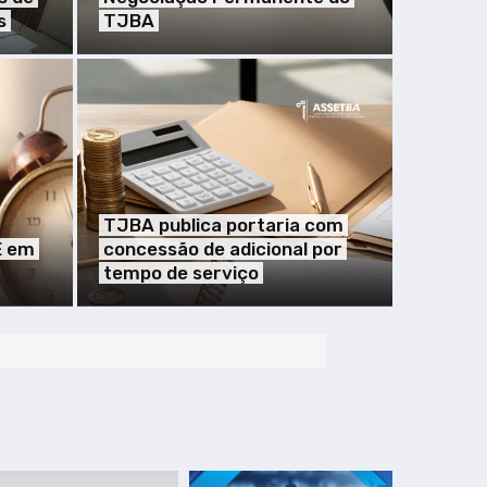
s
TJBA
TJBA publica portaria com
E em
concessão de adicional por
tempo de serviço