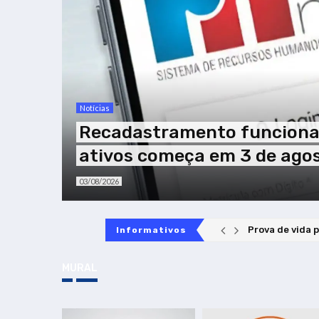
Notícias
Recadastramento funcional
ativos começa em 3 de ago
03/08/2026
PJBA acolhe a 
Informativos
MURAL