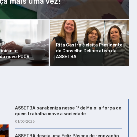
nça mais uma vez!
Rita Castro é eleita Presidente
início às
do Conselho Deliberativo da
 do novo PCCV
ASSETBA
ASSETBA parabeniza nesse 1º de Maio: a força de
quem trabalha move a sociedade
01/05/2026
ASSETBA deseja uma Feliz Páscoa de renovação,