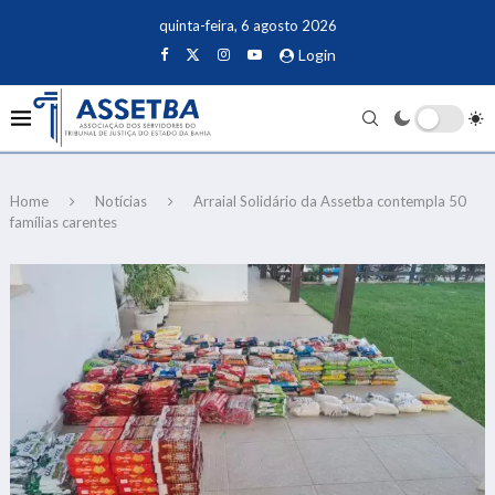
quinta-feira, 6 agosto 2026
Login
Home
Notícias
Arraial Solidário da Assetba contempla 50
famílias carentes