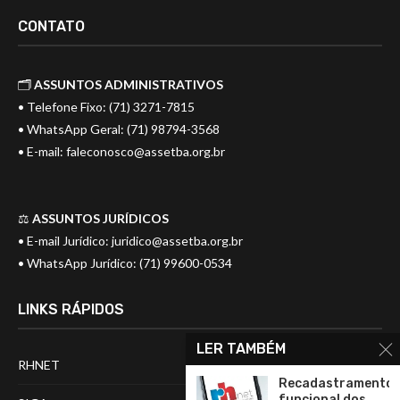
CONTATO
🗂️
ASSUNTOS ADMINISTRATIVOS
• Telefone Fixo: (71) 3271-7815
• WhatsApp Geral: (71) 98794-3568
• E-mail:
faleconosco@assetba.org.br
⚖️
ASSUNTOS JURÍDICOS
• E-mail Jurídico:
juridico@assetba.org.br
• WhatsApp Jurídico: (71) 99600-0534
LINKS RÁPIDOS
LER TAMBÉM
RHNET
Recadastramento
funcional dos