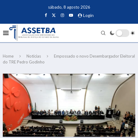
sábado, 8 agosto 2026
Login
Home
Notícias
Empossado o novo Desembargador Eleitoral
do TRE Pedro Godinho