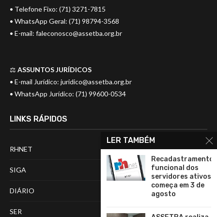
• Telefone Fixo: (71) 3271-7815
• WhatsApp Geral: (71) 98794-3568
• E-mail:
faleconosco@assetba.org.br
⚖️
ASSUNTOS JURÍDICOS
• E-mail Jurídico:
juridico@assetba.org.br
• WhatsApp Jurídico: (71) 99600-0534
LINKS RÁPIDOS
LER TAMBÉM
RHNET
Recadastramento
funcional dos
SIGA
servidores ativos
começa em 3 de
DIÁRIO
agosto
SER