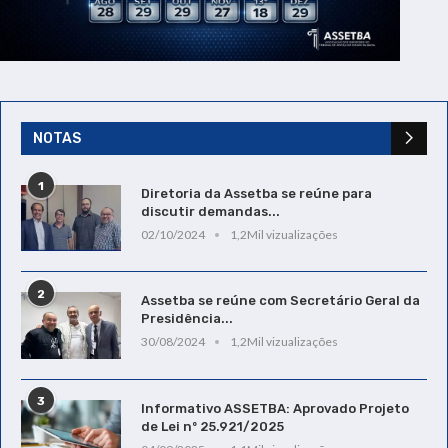
NOTAS
1
Diretoria da Assetba se reúne para
discutir demandas...
02/10/2024
1,2Mil vizualizações
2
Assetba se reúne com Secretário Geral da
Presidência...
30/08/2024
1,2Mil vizualizações
3
Informativo ASSETBA: Aprovado Projeto
de Lei nº 25.921/2025