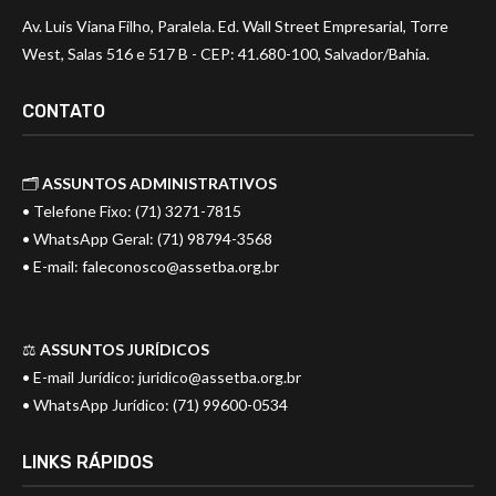
Av. Luis Viana Filho, Paralela. Ed. Wall Street Empresarial, Torre
West, Salas 516 e 517 B - CEP: 41.680-100, Salvador/Bahia.
CONTATO
🗂️
ASSUNTOS ADMINISTRATIVOS
• Telefone Fixo: (71) 3271-7815
• WhatsApp Geral: (71) 98794-3568
• E-mail:
faleconosco@assetba.org.br
⚖️
ASSUNTOS JURÍDICOS
• E-mail Jurídico:
juridico@assetba.org.br
• WhatsApp Jurídico: (71) 99600-0534
LINKS RÁPIDOS