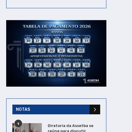
NOTAS
1
Diretoria da Assetba se
reúne para discutir