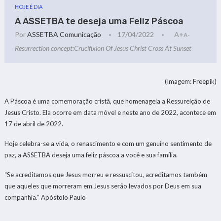
HOJE É DIA
A ASSETBA te deseja uma Feliz Páscoa
Por
ASSETBA Comunicação
17/04/2022
A+
A-
Resurrection concept:Crucifixion Of Jesus Christ Cross At Sunset
(Imagem: Freepik)
A Páscoa é uma comemoração cristã, que homenageia a Ressureição de
Jesus Cristo. Ela ocorre em data móvel e neste ano de 2022, acontece em
17 de abril de 2022.
Hoje celebra-se a vida, o renascimento e com um genuíno sentimento de
paz, a ASSETBA deseja uma feliz páscoa a você e sua família.
“Se acreditamos que Jesus morreu e ressuscitou, acreditamos também
que aqueles que morreram em Jesus serão levados por Deus em sua
companhia.” Apóstolo Paulo