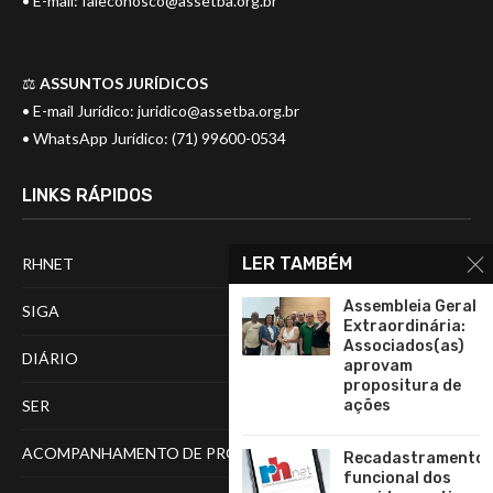
• E-mail:
faleconosco@assetba.org.br
⚖️
ASSUNTOS JURÍDICOS
• E-mail Jurídico:
juridico@assetba.org.br
• WhatsApp Jurídico: (71) 99600-0534
LINKS RÁPIDOS
LER TAMBÉM
RHNET
Assembleia Geral
SIGA
Extraordinária:
Associados(as)
DIÁRIO
aprovam
propositura de
ações
SER
ACOMPANHAMENTO DE PROCESSOS
Recadastramento
funcional dos