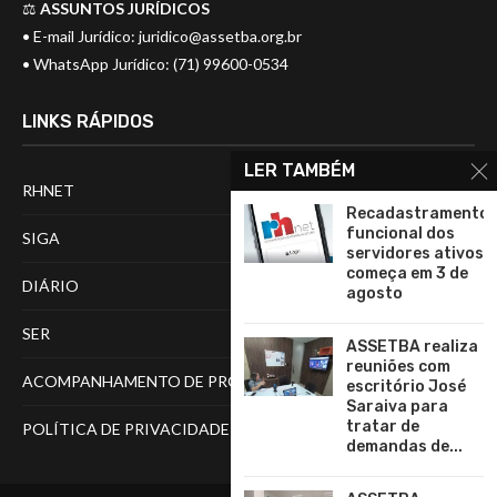
⚖️
ASSUNTOS JURÍDICOS
• E-mail Jurídico:
juridico@assetba.org.br
• WhatsApp Jurídico: (71) 99600-0534
LINKS RÁPIDOS
LER TAMBÉM
RHNET
Recadastramento
funcional dos
SIGA
servidores ativos
começa em 3 de
DIÁRIO
agosto
SER
ASSETBA realiza
reuniões com
ACOMPANHAMENTO DE PROCESSOS
escritório José
Saraiva para
tratar de
POLÍTICA DE PRIVACIDADE
demandas de...