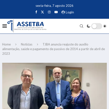
sexta-feira, 7 agosto 2026
Login
Home
Notícias
TJBA anuncia reajuste do auxílio
alimentação, saúde e pagamento de passivo de 2014 a partir de abril de
2023