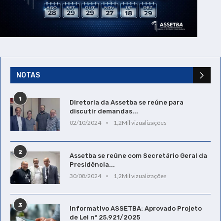
NOTAS
1
Diretoria da Assetba se reúne para
discutir demandas...
02/10/2024
1,2Mil vizualizações
2
Assetba se reúne com Secretário Geral da
Presidência...
30/08/2024
1,2Mil vizualizações
3
Informativo ASSETBA: Aprovado Projeto
de Lei nº 25.921/2025