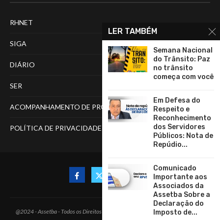
RHNET
LER TAMBÉM
SIGA
Semana Nacional
do Trânsito: Paz
DIÁRIO
no trânsito
começa com você
SER
Em Defesa do
ACOMPANHAMENTO DE PROCESSOS
Respeito e
Reconhecimento
dos Servidores
POLÍTICA DE PRIVACIDADE
Públicos: Nota de
Repúdio...
Comunicado
Importante aos
Associados da
Assetba Sobre a
Declaração do
@2024 - Assetba - Todos os Direitos Reservados e Desenvolvido por
A Proposta
Imposto de...