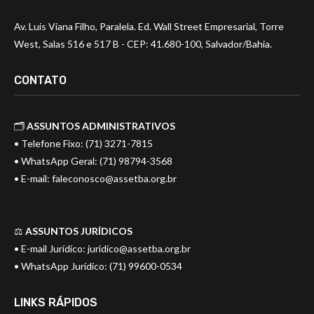
Av. Luis Viana Filho, Paralela. Ed. Wall Street Empresarial, Torre
West, Salas 516 e 517 B - CEP: 41.680-100, Salvador/Bahia.
CONTATO
🗂️
ASSUNTOS ADMINISTRATIVOS
• Telefone Fixo: (71) 3271-7815
• WhatsApp Geral: (71) 98794-3568
• E-mail:
faleconosco@assetba.org.br
⚖️
ASSUNTOS JURÍDICOS
• E-mail Jurídico:
juridico@assetba.org.br
• WhatsApp Jurídico: (71) 99600-0534
LINKS RÁPIDOS