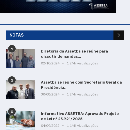
NOTAS
1
Diretoria da Assetba se reúne para
discutir demandas...
02/10/2024
1,2Mil vizualizações
2
Assetba se reúne com Secretário Geral da
Presidência...
30/08/2024
1,2Mil vizualizações
3
Informativo ASSETBA: Aprovado Projeto
de Lei nº 25.921/2025
04/09/2025
1,1Mil vizualizações