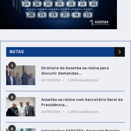
NOTAS
1
Diretoria da Assetba se reúne para
discutir demandas...
02/10/2024
1,2Mil vizualizações
2
Assetba se reúne com Secretário Geral da
Presidência...
30/08/2024
1,2Mil vizualizações
3
Informativo ASSETBA: Aprovado Projeto