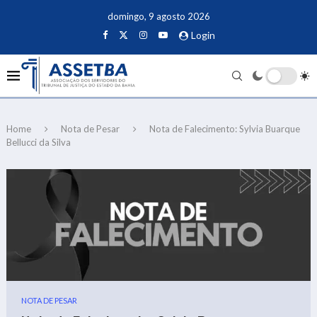
domingo, 9 agosto 2026
Login
Home
Nota de Pesar
Nota de Falecimento: Sylvia Buarque
Bellucci da Silva
NOTA DE PESAR