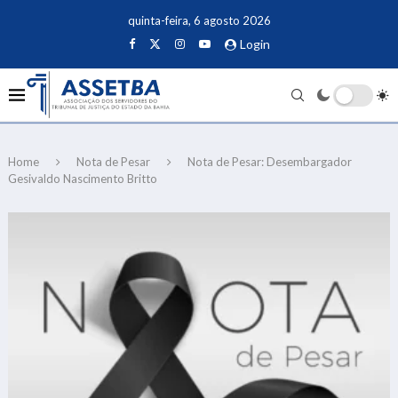
quinta-feira, 6 agosto 2026
Login
Home
Nota de Pesar
Nota de Pesar: Desembargador
Gesivaldo Nascimento Britto