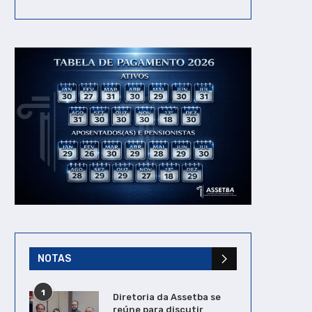
NOTAS
1
Diretoria da Assetba se
reúne para discutir