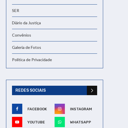
SER
Diário da Justiça
Convênios
Galeria de Fotos
Política de Privacidade
REDES SOCIAIS
Nota de Falecimento: Dr.
Nota de Pesar: Gerson 
Paulo Boente
Marinho Pereira
FACEBOOK
INSTAGRAM
23/08/2024
16/04/2024
YOUTUBE
WHATSAPP