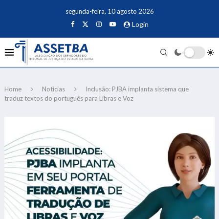
segunda-feira, 10 agosto 2026
Login
Home
Notícias
Inclusão: PJBA implanta sistema que
traduz textos do português para Libras e Voz