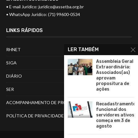
• E-mail Jurídico:
juridico@assetba.org.br
• WhatsApp Jurídico: (71) 99600-0534
LINKS RÁPIDOS
LER TAMBÉM
RHNET
Assembleia Geral
SIGA
Extraordinária:
Associados(as)
DIÁRIO
aprovam
propositura de
ações
SER
ACOMPANHAMENTO DE PROCESSOS
Recadastramento
funcional dos
servidores ativos
POLÍTICA DE PRIVACIDADE
começa em 3 de
agosto