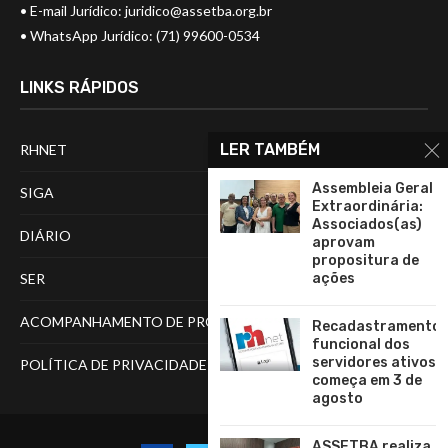
• E-mail Jurídico:
juridico@assetba.org.br
• WhatsApp Jurídico: (71) 99600-0534
LINKS RÁPIDOS
LER TAMBÉM
RHNET
Assembleia Geral
SIGA
Extraordinária:
Associados(as)
DIÁRIO
aprovam
propositura de
SER
ações
ACOMPANHAMENTO DE PROCESSOS
Recadastramento
funcional dos
servidores ativos
POLÍTICA DE PRIVACIDADE
começa em 3 de
agosto
ASSETBA realiza