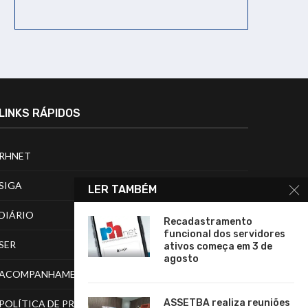
LINKS RÁPIDOS
RHNET
SIGA
LER TAMBÉM
DIÁRIO
Recadastramento
funcional dos servidores
SER
ativos começa em 3 de
agosto
ACOMPANHAMENTO DE PROCESSOS
ASSETBA realiza reuniões
POLÍTICA DE PRIVACIDADE