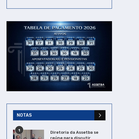
Assetba participa de
ASSETBA Inicia Nov
reunião com a SEGESP para
Capítulo com Posse 
programação do...
Diretoria Determinada 
20/09/2024
23/05/2023
NOTAS
1
Diretoria da Assetba se
reúne para discutir