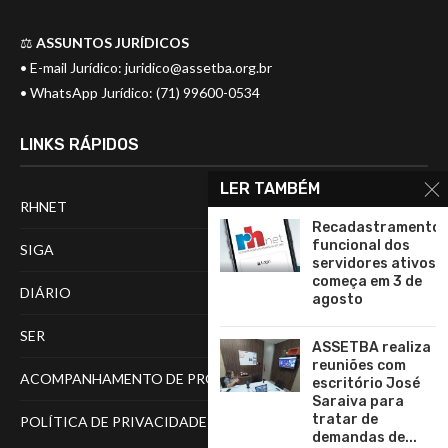
⚖️
ASSUNTOS JURÍDICOS
• E-mail Jurídico:
juridico@assetba.org.br
• WhatsApp Jurídico: (71) 99600-0534
LINKS RÁPIDOS
LER TAMBÉM
RHNET
Recadastramento
funcional dos
SIGA
servidores ativos
começa em 3 de
DIÁRIO
agosto
SER
ASSETBA realiza
reuniões com
ACOMPANHAMENTO DE PROCESSOS
escritório José
Saraiva para
tratar de
POLÍTICA DE PRIVACIDADE
demandas de...