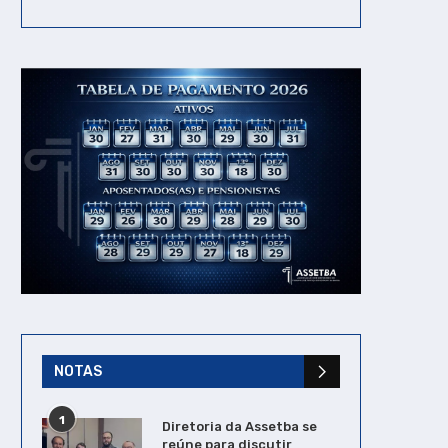
Governador do Estado da
Aprovação de Aumen
Bahia anuncia flexibilização
Salarial e Ampliação
do uso de...
Progressão para
Servidores...
04/04/2022
28/06/2023
NOTAS
1
Diretoria da Assetba se
reúne para discutir