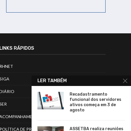
LINKS RÁPIDOS
RHNET
SIGA
LER TAMBÉM
DIÁRIO
Recadastramento
funcional dos servidores
SER
ativos começa em 3 de
agosto
ACOMPANHAMENTO DE PROCESSOS
ASSETBA realiza reuniões
POLÍTICA DE PRIVACIDADE