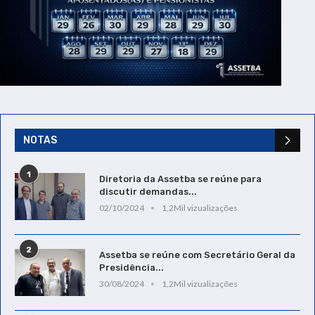
NOTAS
1
Diretoria da Assetba se reúne para
discutir demandas...
02/10/2024
1,2Mil vizualizações
2
Assetba se reúne com Secretário Geral da
Presidência...
30/08/2024
1,2Mil vizualizações