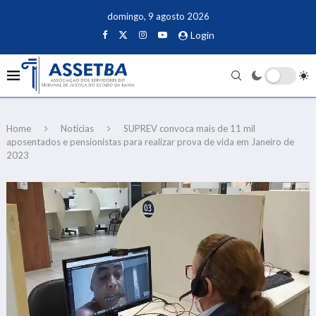
domingo, 9 agosto 2026
Login
Home
Notícias
SUPREV convoca mais de 11 mil
aposentados e pensionistas para realizar prova de vida em Janeiro de
2023