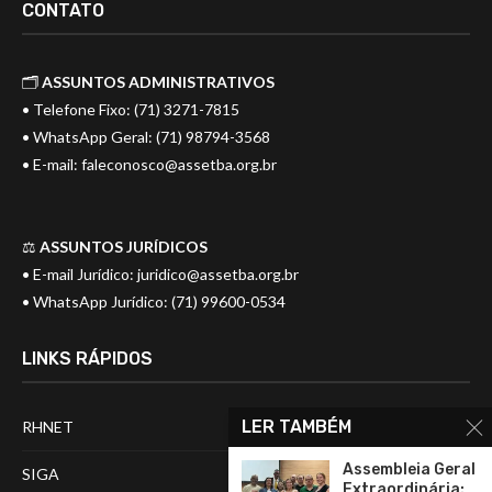
CONTATO
🗂️
ASSUNTOS ADMINISTRATIVOS
• Telefone Fixo: (71) 3271-7815
• WhatsApp Geral: (71) 98794-3568
• E-mail:
faleconosco@assetba.org.br
⚖️
ASSUNTOS JURÍDICOS
• E-mail Jurídico:
juridico@assetba.org.br
• WhatsApp Jurídico: (71) 99600-0534
LINKS RÁPIDOS
LER TAMBÉM
RHNET
Assembleia Geral
SIGA
Extraordinária: