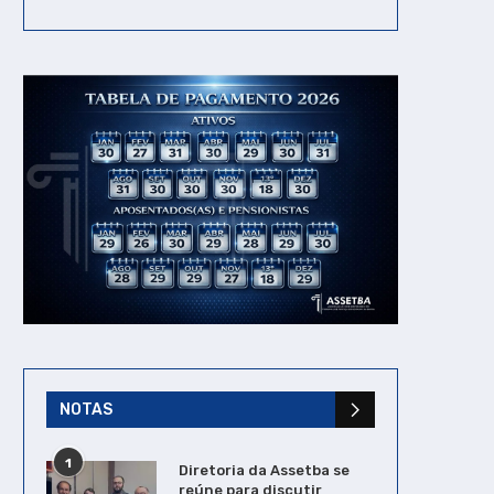
NOTAS
1
Diretoria da Assetba se
reúne para discutir