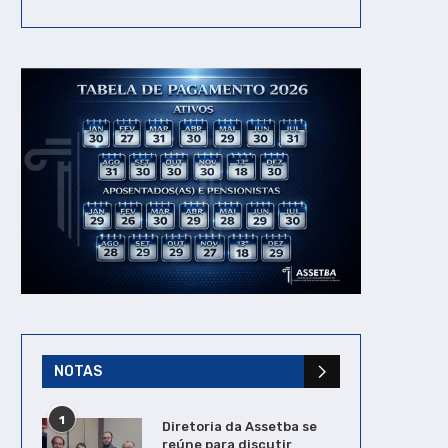
NOTAS
1
Diretoria da Assetba se
reúne para discutir