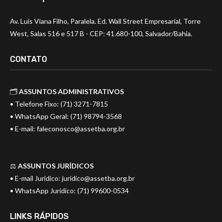
Av. Luis Viana Filho, Paralela. Ed. Wall Street Empresarial, Torre
West, Salas 516 e 517 B - CEP: 41.680-100, Salvador/Bahia.
CONTATO
🗂️
ASSUNTOS ADMINISTRATIVOS
• Telefone Fixo: (71) 3271-7815
• WhatsApp Geral: (71) 98794-3568
• E-mail:
faleconosco@assetba.org.br
⚖️
ASSUNTOS JURÍDICOS
• E-mail Jurídico:
juridico@assetba.org.br
• WhatsApp Jurídico: (71) 99600-0534
LINKS RÁPIDOS