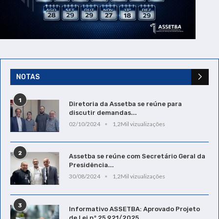
NOTAS
1
Diretoria da Assetba se reúne para
discutir demandas...
02/10/2024
1,2Mil vizualizações
2
Assetba se reúne com Secretário Geral da
Presidência...
30/08/2024
1,2Mil vizualizações
3
Informativo ASSETBA: Aprovado Projeto
de Lei nº 25.921/2025