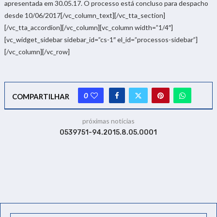
apresentada em 30.05.17. O processo está concluso para despacho
desde 10/06/2017[/vc_column_text][/vc_tta_section]
[/vc_tta_accordion][/vc_column][vc_column width=”1/4″]
[vc_widget_sidebar sidebar_id=”cs-1″ el_id=”processos-sidebar”]
[/vc_column][/vc_row]
0
COMPARTILHAR
próximas notícias
0539751-94.2015.8.05.0001