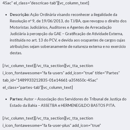
45ac” el_class=”descricao-tab”][vc_column_text]
Descrição:
Ação Ordinária visando reconhecer a ilegalidade da
Resolução nº 9, de 19/06/2013, do TJ/BA, que revogou o direito dos
Motoristas Judiciários, Auditores e Agentes de Arrecadação
Judiciária à percepção da GAE – Gratificação de Atividade Externa,
instituída no art. 13 do PCV, e devida aos ocupantes de cargos cujas
atribuições sejam soberanamente de natureza externa e no exercício
destas.
[/vc_column_text][/vc_tta_section][vc_tta_section
i_icon_fontawesome=”fa fa-users” add_icon=”true” title=”Partes”
tab_id=”1489933212835-01e14661-a35f650c-45ac”
el_class=”partes-tab”][vc_column_text]
Partes:
Autor – Associação dos Servidores do Tribunal de Justiça do
Estado da Bahia – ASSETBA e HERMENEGILDO BASTOS PITA.
[/vc_column_text][/vc_tta_section][vc_tta_section
i_icon_fontawesome=”fa fa-user-plus” add_icon=”true”