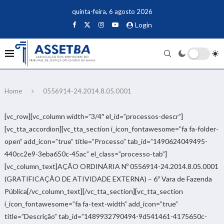
quinta-feira, 6 agosto 2026
Login
Home
0556914-24.2014.8.05.0001
[vc_row][vc_column width=”3/4″ el_id=”processos-descr”]
[vc_tta_accordion][vc_tta_section i_icon_fontawesome=”fa fa-folder-
open” add_icon=”true” title=”Processo” tab_id=”1490624049495-
440cc2e9-3eba650c-45ac” el_class=”processo-tab”]
[vc_column_text]AÇÃO ORDINÁRIA Nº 0556914-24.2014.8.05.0001
(GRATIFICAÇÃO DE ATIVIDADE EXTERNA) – 6ª Vara de Fazenda
Pública[/vc_column_text][/vc_tta_section][vc_tta_section
i_icon_fontawesome=”fa fa-text-width” add_icon=”true”
title=”Descrição” tab_id=”1489932790494-9d541461-4175650c-