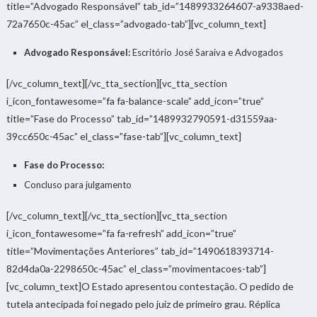
title=”Advogado Responsável” tab_id=”1489933264607-a9338aed-
72a7650c-45ac” el_class=”advogado-tab”][vc_column_text]
Advogado Responsável:
Escritório José Saraiva e Advogados
[/vc_column_text][/vc_tta_section][vc_tta_section
i_icon_fontawesome=”fa fa-balance-scale” add_icon=”true”
title=”Fase do Processo” tab_id=”1489932790591-d31559aa-
39cc650c-45ac” el_class=”fase-tab”][vc_column_text]
Fase do Processo:
Concluso para julgamento
[/vc_column_text][/vc_tta_section][vc_tta_section
i_icon_fontawesome=”fa fa-refresh” add_icon=”true”
title=”Movimentações Anteriores” tab_id=”1490618393714-
82d4da0a-2298650c-45ac” el_class=”movimentacoes-tab”]
[vc_column_text]O Estado apresentou contestação. O pedido de
tutela antecipada foi negado pelo juiz de primeiro grau. Réplica