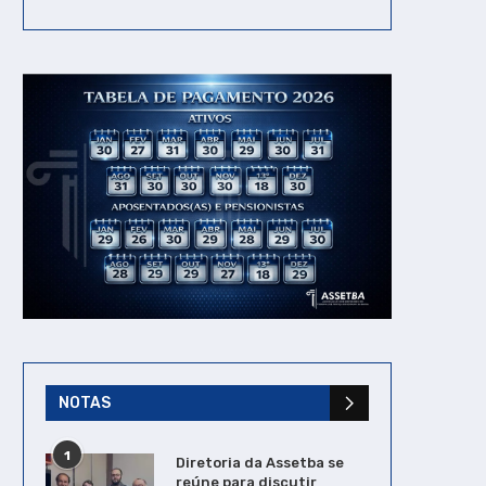
NOTAS
1
Diretoria da Assetba se
reúne para discutir