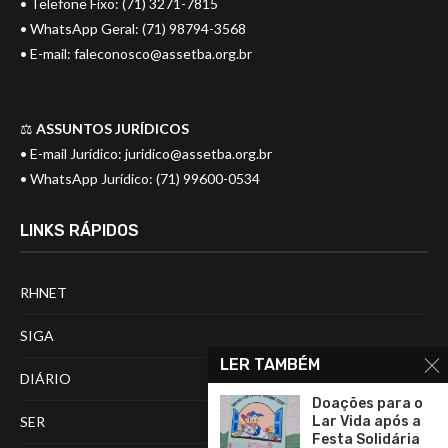
• Telefone Fixo: (71) 3271-7815
• WhatsApp Geral: (71) 98794-3568
• E-mail:
faleconosco@assetba.org.br
⚖️
ASSUNTOS JURÍDICOS
• E-mail Jurídico:
juridico@assetba.org.br
• WhatsApp Jurídico: (71) 99600-0534
LINKS RÁPIDOS
RHNET
SIGA
LER TAMBÉM
DIÁRIO
Doações para o
Lar Vida após a
SER
Festa Solidária